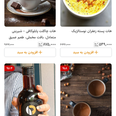
هات پسته زعفران نوستالژیک
هات چاکلت پابلوکافی – شیرینی
متعادل، بافت مخملی، طعم عمیق
شکلات
۸۷۵٬۰۰۰
۵۴۹٬۰۰۰
۹۲۲٬۰۰۰
۶۳۶٬۰۰۰
افزودن به سبد
افزودن به سبد
%
14
%
8