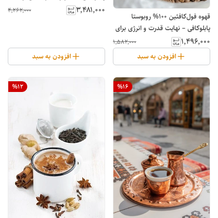
مزارع ارتفاع بالا
۳٬۴۸۱٬۰۰۰
۴٬۲۶۲٬۰۰۰
قهوه فول‌کافئین 100% روبوستا
پابلوکافی – نهایت قدرت و انرژی برای
طول روز
۱٬۴۹۶٬۰۰۰
۱٬۵۸۲٬۰۰۰
افزودن به سبد
افزودن به سبد
%
12
%
16