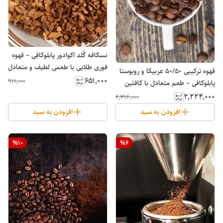
نسکافه گُلد اکوادور پابلوکافی – قهوه
فوری طلایی با طعمی لطیف و متعادل
قهوه ترکیبی ۵۰/۵۰ عربیکا و روبوستا
۶۵۱٬۰۰۰
۹۱۱٬۰۰۰
پابلوکافی – طعم متعادل با کافئین
بالا
۲٬۲۲۴٬۰۰۰
۲٬۳۱۶٬۰۰۰
افزودن به سبد
افزودن به سبد
%
10
%
6