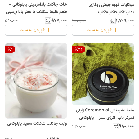
هات‌ چاکلت بادام‌زمینی پابلوکافی –
موکاپات قهوه جوش روگازی
طعم غلیظ شکلات با عطر بادام‌زمینی
۱کاپ۳کاپ۶کاپ۹کاپ
بوداده
۵۷۷٬۰۰۰
۱٬۷۰۹٬۰۰۰
۵۹۸٬۰۰۰
۲٬۰۷۰٬۰۰۰
افزودن به سبد
افزودن به سبد
%
1
%
24
ماچا تشریفاتی Ceremonial ژاپنی –
تمرکز ناب، انرژی سبز | پابلوکافی
وایت چاکلت شکلات سفید پابلوکافی
۹۸۰٬۰۰۰
۱٬۳۰۰٬۰۰۰