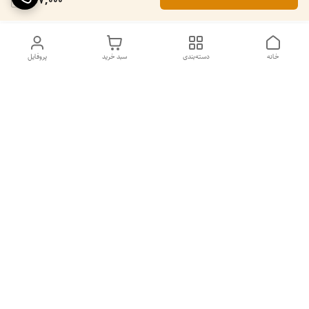
457,000
خانه
دسته‌بندی
سبد خرید
پروفایل
دسترسی سریع
۵ دلیل برای استفاده از
سیاست حریم خصوصی
اسپرولینای آبی در صبحانه
تماس با ما
شکایات
قوانین و مقررات
پشتیبانی پابلوکافی ☕ | همیشه در کنار شما
ما در پابلوکافی تلاش می‌کنیم تا بهترین تجربه خرید را برای شما فراهم