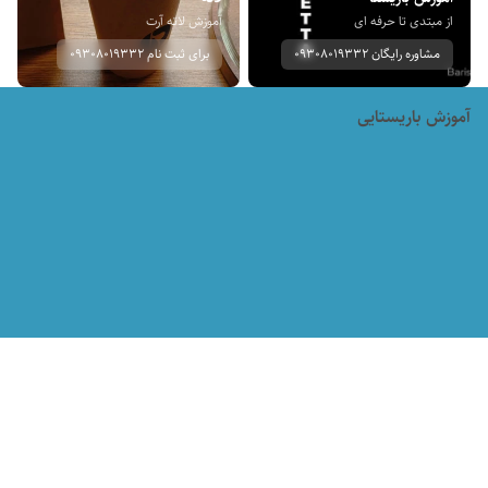
از مبتدی تا حرفه ای
آموزش لاته آرت
مشاوره رایگان 09308019332
برای ثبت نام 09308019332
آموزش باریستایی