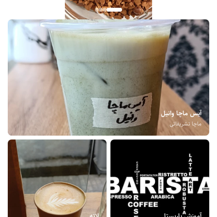
آیس ماچا وانیل
ماچا تشریفاتی
آموزش باریستا
لاته