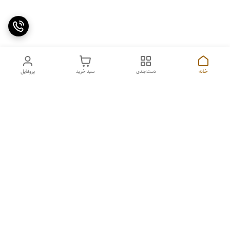
خانه
دسته‌بندی
سبد خرید
پروفایل
دسترسی سریع
۵ دلیل برای استفاده از
سیاست حریم خصوصی
اسپرولینای آبی در صبحانه
تماس با ما
شکایات
قوانین و مقررات