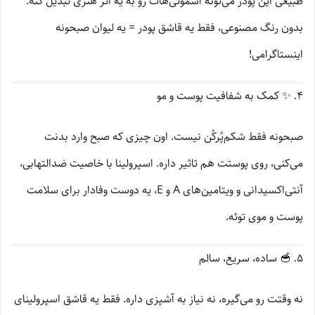
طبیعی این پودر می‌تونه اسموتی‌هات رو به یه اثر هنری تبدیل کنه.
بدون رنگ مصنوعی، فقط یه قاشق پودر = یه لیوان صبحونه
اینستاگرامی!
۴. ✨ کمک به شفافیت پوست و مو
صبحونه فقط شکم‌پُرکُن نیست. اون چیزی که صبح وارد بدنت
می‌کنی، روی پوستت هم تاثیر داره. اسپرولینا با خاصیت ضدالتهابی،
آنتی‌اکسیدانی و ویتامین‌های A و E، یه دوست وفادار برای سلامت
پوست و موی توئه.
۵. 🥣 ساده، سریع، سالم
نه وقتت رو می‌گیره، نه نیاز به آشپزی داره. فقط یه قاشق اسپرولینای