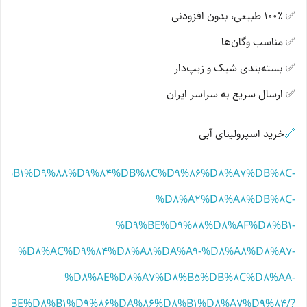
✅ 100٪ طبیعی، بدون افزودنی
✅ مناسب وگان‌ها
✅ بسته‌بندی شیک و زیپ‌دار
✅ ارسال سریع به سراسر ایران
🔗
خرید اسپرولینای آبی
BE%D8%B1%D9%88%D9%84%DB%8C%D9%86%D8%A7%DB%8C-
%D8%A2%D8%A8%DB%8C-
%D9%BE%D9%88%D8%AF%D8%B1-
%D8%AC%D9%84%D8%A8%DA%A9-%D8%A8%D8%A7-
%D8%AE%D8%A7%D8%B5%DB%8C%D8%AA-
%BE%D8%B1%D9%86%DA%86%D8%B1%D8%A7%D9%84/?