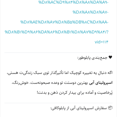
%D8%AC%D9%84%D8%A8%DA%A9-
%D8%A8%D8%A7-
%D8%AE%D8%A7%D8%B5%DB%8C%D8%AA-
BE%D8%B1%D9%86%DA%86%D8%B1%D8%A7%D9%84/?
vid=114
🖤 جمع‌بندی پابلوطور:
اگه دنبال یه تغییره کوچیک اما تأثیرگذار توی سبک زندگی‌ت هستی،
اسپرولینای آبی
بهترین دوستت تو وعده صبحونه‌ست. خوش‌رنگ،
پُرخاصیت و آماده برای بیدار کردن ذهن و بدنت!
📦 سفارش اسپرولینای آبی از پابلوکافی: