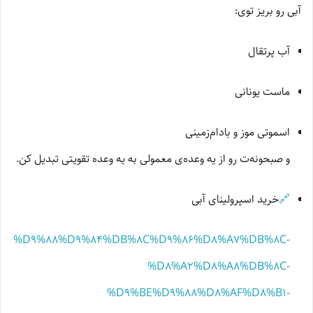
آبی رو بریز توی:
آب پرتقال
ماست یونانی
اسموتی موز و بادام‌زمینی
و صبحونه‌ت رو از یه وعده‌ی معمولی به یه وعده تقویتی تبدیل کن.
🔗
خرید اسپرولینای آبی
%D8%B1%D9%88%D9%84%DB%8C%D9%86%D8%A7%DB%8C-
%D8%A2%D8%A8%DB%8C-
%D9%BE%D9%88%D8%AF%D8%B1-