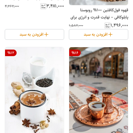
مزارع ارتفاع بالا
۳٬۴۸۱٬۰۰۰
۴٬۲۶۲٬۰۰۰
قهوه فول‌کافئین 100% روبوستا
پابلوکافی – نهایت قدرت و انرژی برای
طول روز
۱٬۴۹۶٬۰۰۰
۱٬۵۸۲٬۰۰۰
افزودن به سبد
افزودن به سبد
%
12
%
16