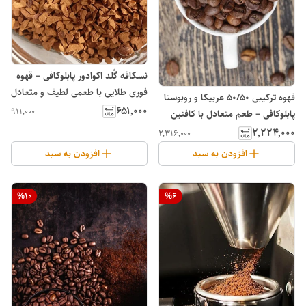
نسکافه گُلد اکوادور پابلوکافی – قهوه
فوری طلایی با طعمی لطیف و متعادل
قهوه ترکیبی ۵۰/۵۰ عربیکا و روبوستا
۶۵۱٬۰۰۰
۹۱۱٬۰۰۰
پابلوکافی – طعم متعادل با کافئین
بالا
۲٬۲۲۴٬۰۰۰
۲٬۳۱۶٬۰۰۰
افزودن به سبد
افزودن به سبد
%
10
%
6