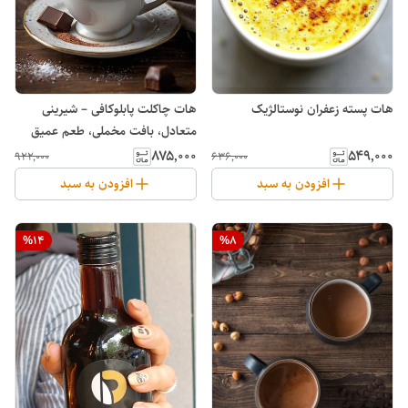
هات پسته زعفران نوستالژیک
هات چاکلت پابلوکافی – شیرینی
متعادل، بافت مخملی، طعم عمیق
شکلات
۸۷۵٬۰۰۰
۵۴۹٬۰۰۰
۹۲۲٬۰۰۰
۶۳۶٬۰۰۰
افزودن به سبد
افزودن به سبد
%
14
%
8