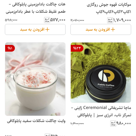
هات‌ چاکلت بادام‌زمینی پابلوکافی –
موکاپات قهوه جوش روگازی
طعم غلیظ شکلات با عطر بادام‌زمینی
۱کاپ۳کاپ۶کاپ۹کاپ
بوداده
۵۷۷٬۰۰۰
۱٬۷۰۹٬۰۰۰
۵۹۸٬۰۰۰
۲٬۰۷۰٬۰۰۰
افزودن به سبد
افزودن به سبد
%
1
%
24
ماچا تشریفاتی Ceremonial ژاپنی –
تمرکز ناب، انرژی سبز | پابلوکافی
وایت چاکلت شکلات سفید پابلوکافی
۹۸۰٬۰۰۰
۱٬۳۰۰٬۰۰۰