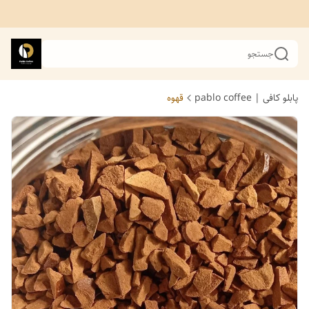
جستجو
پابلو کافی | pablo coffee
قهوه