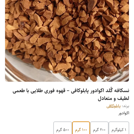
نسکافه گُلد اکوادور پابلوکافی – قهوه فوری طلایی با طعمی
لطیف و متعادل
برند:
پابلوکافی
اکوادور
1 کیلوگرم
200 گرم
100 گرم
500 گرم