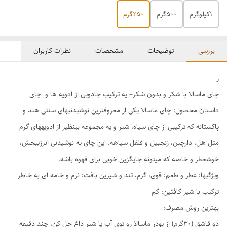
١كيلوگرم
500گرم
250گرم
بررسی
توضیحات
مشخصات
نظرات کاربران
ر
چای ماسالا با شکر و بدون شکر– یه ترکیب جادویی از ادویه ها و چای
داستان محصول: چای ماسالا یکی از معروفترین نوشیدنیهای سنتی هند و
پاکستانه که ترکیبی از چای سیاه، شیر و یه مجموعه بینظیر از ادویههای گرم
مثل هل، دارچین، زنجبیل و فلفل سیاهه. این چای یه نوشیدنی انرژیبخش،
خوشعطر و خاصه که میتونه جایگزین خوبی برای قهوه باشه.
ویژگیها: عطر و طعم: قوی، گرم، تند و شیرین بافت: نرم و خامه ای به خاطر
ترکیب با شیر کافئین: كم
بهترین روش مصرف:
دو قاشق (٣٠گرم) از پودر ماسالا رو توی آب یا شیر داغ حل کن، چند دقیقه