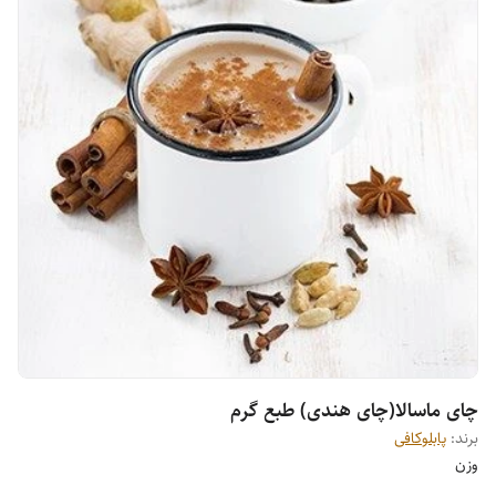
چای ماسالا(چای هندی) طبع گرم
برند:
پابلوکافی
وزن