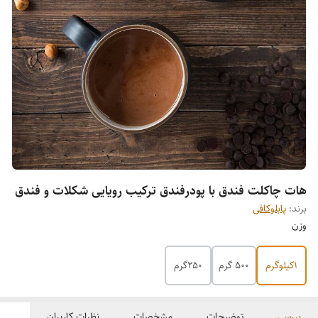
هات چاکلت فندق با پودرفندق ترکیب رویایی شکلات و فندق
برند:
پابلوکافی
وزن
1کیلوگرم
500 گرم
250گرم
بررسی
توضیحات
مشخصات
نظرات کاربران