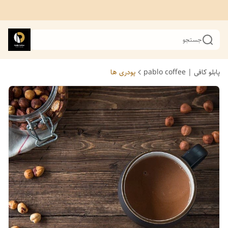
جستجو
پابلو کافی | pablo coffee
پودری ها