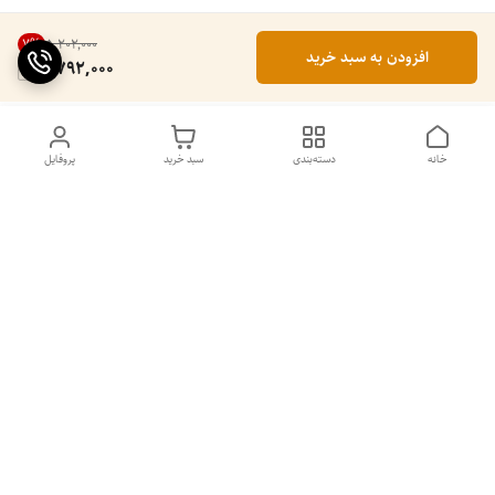
7
%
۵٬۲۰۲٬۰۰۰
افزودن به سبد خرید
4,792,000
خانه
دسته‌بندی
سبد خرید
پروفایل
دسترسی سریع
۵ دلیل برای استفاده از
سیاست حریم خصوصی
اسپرولینای آبی در صبحانه
تماس با ما
شکایات
قوانین و مقررات