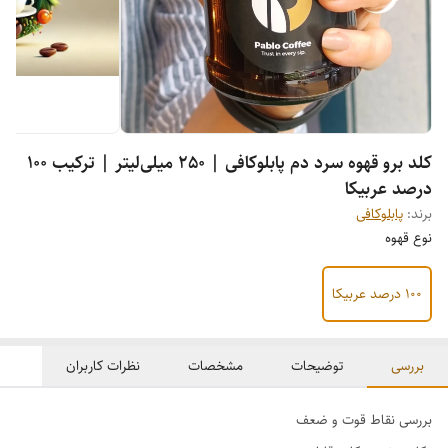
کلد برو قهوه سرد دم پابلوکافی | 250 میلی‌لیتر | ترکیب 100
درصد عربیکا
برند:
پابلوکافی
نوع قهوه
100 درصد عربیکا
بررسی
توضیحات
مشخصات
نظرات کاربران
بررسی نقاط قوت و ضعف