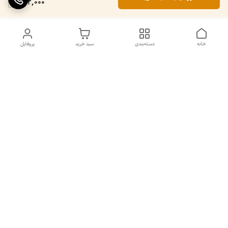
262,000
خانه
دسته‌بندی
سبد خرید
پروفایل
دسترسی سریع
۵ دلیل برای استفاده از
سیاست حریم خصوصی
اسپرولینای آبی در صبحانه
تماس با ما
شکایات
قوانین و مقررات
پشتیبانی پابلوکافی ☕ | همیشه در کنار شما