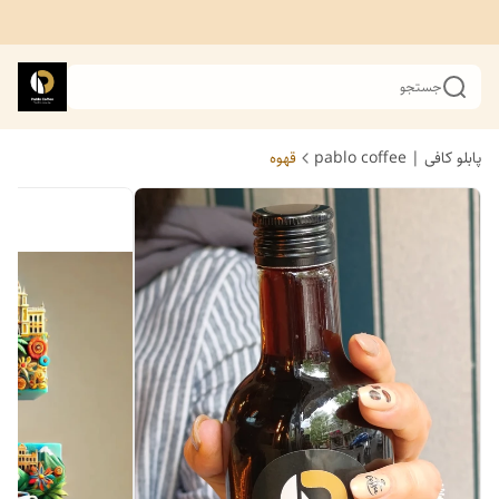
جستجو
پابلو کافی | pablo coffee
قهوه