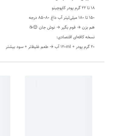
18 تا 22 گرم پودر کاپوچینو
150 تا 180 میلی‌لیتر آب داغ 80–85 درجه
هم بزن → فوم بگیر → نوش جان 😌☕
نسخه کافه‌ای اقتصادی:
20 گرم پودر + 120ml آب → طعم غلیظ‌تر + سود بیشتر