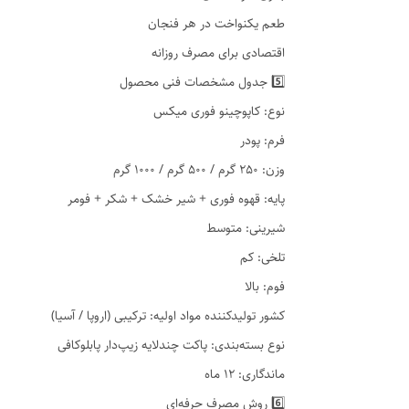
طعم یکنواخت در هر فنجان
اقتصادی برای مصرف روزانه
5️⃣ جدول مشخصات فنی محصول
نوع: کاپوچینو فوری میکس
فرم: پودر
وزن: 250 گرم / 500 گرم / 1000 گرم
پایه: قهوه فوری + شیر خشک + شکر + فومر
شیرینی: متوسط
تلخی: کم
فوم: بالا
کشور تولیدکننده مواد اولیه: ترکیبی (اروپا / آسیا)
نوع بسته‌بندی: پاکت چندلایه زیپ‌دار پابلوکافی
ماندگاری: 12 ماه
6️⃣ روش مصرف حرفه‌ای