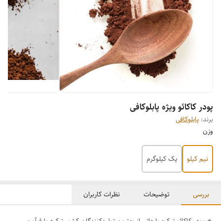
پودر کاکائو ویژه پابلوکافی
برند:
پابلوکافی
وزن
نیم کیلو
یک کیلوگرم
بررسی
توضیحات
نظرات کاربران
🔹 پودر کاکائو ترک: وارداتی از بهترین تولیدکنندگان کشور ترکیه با فرآوری