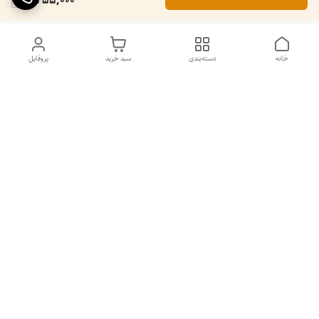
2,255,000
خانه
دسته‌بندی
سبد خرید
پروفایل
دسترسی سریع
۵ دلیل برای استفاده از
سیاست حریم خصوصی
اسپرولینای آبی در صبحانه
تماس با ما
شکایات
قوانین و مقررات
پشتیبانی پابلوکافی ☕ | همیشه در کنار شما
ما در پابلوکافی تلاش می‌کنیم تا بهترین تجربه خرید را برای شما فراهم